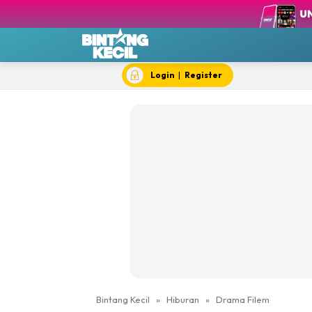
BK T
BK 
Chef
Dok
Login
|
Register
Hik
#IY
Jom 
Kela
Dewi Cil
Bintang Kecil
»
Hiburan
»
Drama Filem