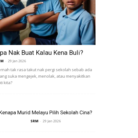
pa Nak Buat Kalau Kena Buli?
RM
-
29 Jan 2026
rnah tak rasa takut nak pergi sekolah sebab ada
ang suka mengejek, menolak, atau menyakitkan
ti kita?
Kenapa Murid Melayu Pilih Sekolah Cina?
SRM
-
29 Jan 2026