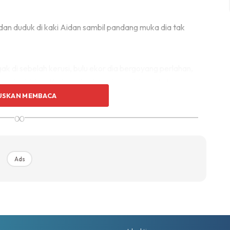
n duduk di kaki Aidan sambil pandang muka dia tak
 di sebelah kerusi, bulu ekor dia bergoyang perlahan,
cebis biskut. Kadang-kadang dia tarik baju Aidan
USKAN MEMBACA
∞
Ads