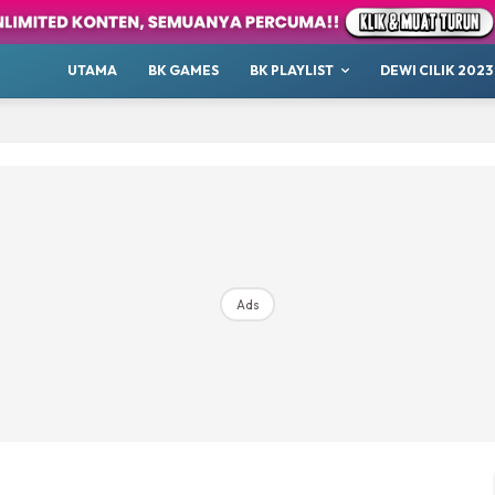
our
Whatsup
UTAMA
BK GAMES
BK PLAYLIST
DEWI CILIK 2023
 Cilik
tor BK
ayat 1001 Malam
AKANSAJA
Chillax
s BK
ik 2023
Ads
Hub Ideaktiv