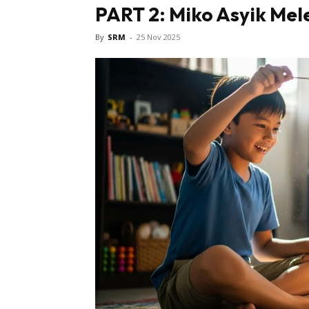
PART 2: Miko Asyik Mel
Bintang 
By
SRM
-
25 Nov 2025