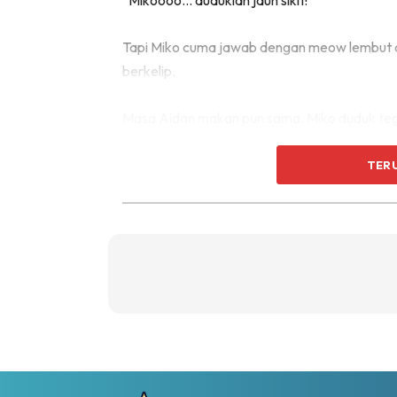
“Mikoooo… duduklah jauh sikit!”
Tapi Miko cuma jawab dengan meow lembut da
berkelip.
Masa Aidan makan pun sama. Miko duduk tegak
macam sedang tunggu peluang untuk dapat se
perlahan, nak tanya, “Ada sikit untuk saya?”
TER
Aidan suka sangat gelagat tu.