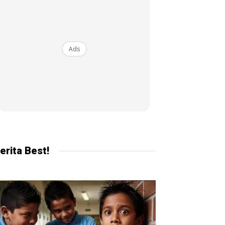
ekarang!
Ads
erita Best!