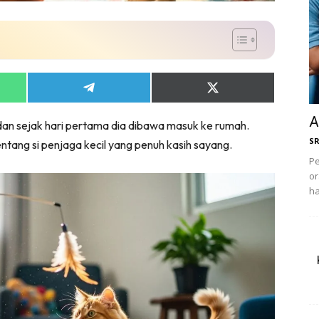
Share
Share
on
on
App
Telegram
X
A
idan sejak hari pertama dia dibawa masuk ke rumah.
(Twitter)
S
tentang si penjaga kecil yang penuh kasih sayang.
Pe
or
ha