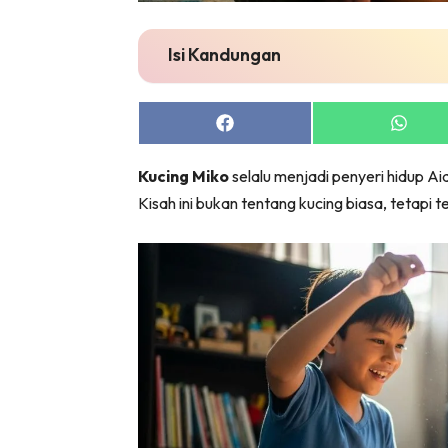
Isi Kandungan
Share
Share
on
on
Facebook
Whats
Kucing Miko
selalu menjadi penyeri hidup A
Kisah ini bukan tentang kucing biasa, tetapi 