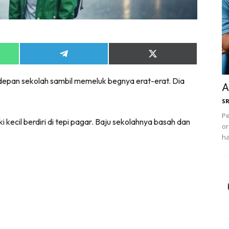
Share
Share
on
on
App
Telegram
X
di depan sekolah sambil memeluk begnya erat-erat. Dia
(Twitter)
A
S
Pe
kecil berdiri di tepi pagar. Baju sekolahnya basah dan
or
ha