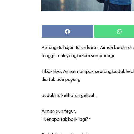
Share
Share
on
on
Facebook
Whats
Petang itu hujan turun lebat. Aiman berdiri 
tunggu mak yang belum sampai lagi.
Tiba-tiba, Aiman nampak seorang budak lelaki 
dia tak ada payung.
Budak itu kelihatan gelisah.
Aiman pun tegur,
“Kenapa tak balik lagi?”