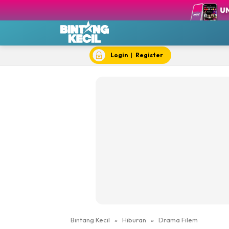
BK T
BK 
Chef
Dok
Login
|
Register
Hik
#IY
Jom 
Kela
Dewi Cil
Bintang Kecil
»
Hiburan
»
Drama Filem