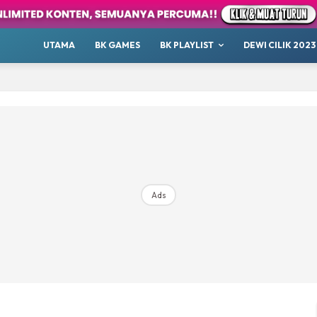
our
Whatsup
UTAMA
BK GAMES
BK PLAYLIST
DEWI CILIK 2023
 Cilik
tor BK
ayat 1001 Malam
AKANSAJA
Chillax
s BK
ik 2023
Ads
Hub Ideaktiv