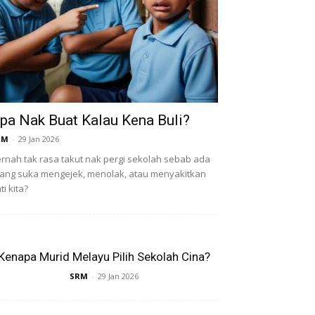
pa Nak Buat Kalau Kena Buli?
RM
-
29 Jan 2026
rnah tak rasa takut nak pergi sekolah sebab ada
ang suka mengejek, menolak, atau menyakitkan
ti kita?
Kenapa Murid Melayu Pilih Sekolah Cina?
SRM
-
29 Jan 2026