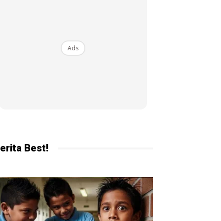
ekarang!
Ads
erita Best!