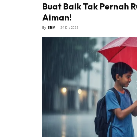
Buat Baik Tak Pernah R
Bintang 
Aiman!
By
SRM
-
24 Dis 2025