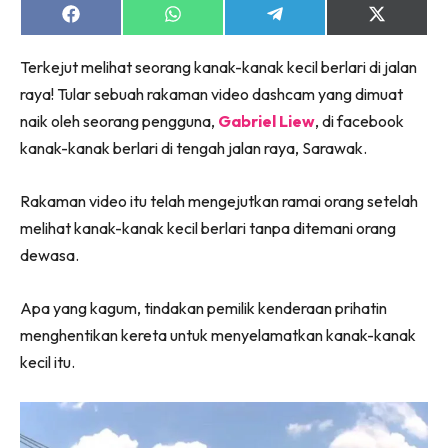
Share
Share
Share
Share
on
on
on
on
Facebook
WhatsApp
Telegram
X
Terkejut melihat seorang kanak-kanak kecil berlari di jalan
(Twitter)
raya! Tular sebuah rakaman video dashcam yang dimuat
naik oleh seorang pengguna,
Gabriel Liew
, di facebook
kanak-kanak berlari di tengah jalan raya, Sarawak.
Rakaman video itu telah mengejutkan ramai orang setelah
melihat kanak-kanak kecil berlari tanpa ditemani orang
dewasa.
Apa yang kagum, tindakan pemilik kenderaan prihatin
menghentikan kereta untuk menyelamatkan kanak-kanak
kecil itu.