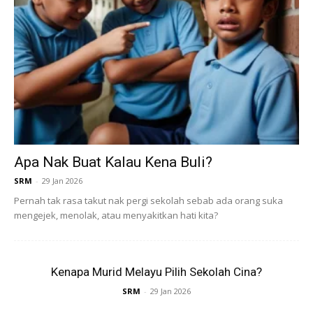
Meninjau ruangan komen, rata-rata netizen meluahkan
kebimbangan mengenai faktor keselamatan anak-anak
kecil yang berpotensi terdedah kepada bahaya jika tidak
diawasi dengan baik.
Apa Nak Buat Kalau Kena Buli?
Anda mungkin berminat dengan
SRM
-
29 Jan 2026
Pernah tak rasa takut nak pergi sekolah sebab ada orang suka
mengejek, menolak, atau menyakitkan hati kita?
Kenapa Murid Melayu Pilih Sekolah Cina?
SRM
-
29 Jan 2026