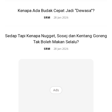
SHOPEE MY
SHOPEE MY
U-HOME 10 Pcs Glass Jar
CENDAWAN RANGUP BY
Kenapa Ada Budak Cepat Jadi “Dewasa”?
Set Kitchen Seasoning
HERO CHEF
Bottle Ai...
SRM
-
28 Jan 2026
RM27.9
RM14.6
RM87.03
RM14.6
Buy Now
Buy Now
Sedap Tapi Kenapa Nugget, Sosej dan Kentang Goreng
Tak Boleh Makan Selalu?
SRM
-
28 Jan 2026
1
/
5
❮
❯
Dalam pada itu ada juga menasihati ibu bapa dan penjaga
untuk lebih berhati-hati bagi mengawasi kanak-kanak
supaya tidak terdedah dengan risiko bahaya.
Ads
Sumber:
Gabriel Liew
Bintang Kecil dah ada di SeeNI!