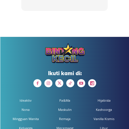
Download aplikasi
sekarang!
KLIK DI SEENI
Ikuti kami di:
Dapatkan cerita, perkongsian dan info menarik. Free jer!
Ideaktiv
Pa&Ma
Hijabista
Nona
Maskulin
Kashoorga
Dengan ini saya bersetuju dengan
Terma Penggunaan
dan
Polisi
Mingguan Wanita
Remaja
Vanilla Kismis
Privasi
Keluarga
Meremang
Libur