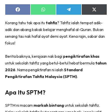
Share
Share
Share
Share
on
on
on
on
Facebook
WhatsApp
Telegram
X
Korang tahu tak apa itu
tahfiz
? Tahfiz ialah tempat adik-
(Twitter)
adik dan abang kakak belajar menghafal al-Quran. Bukan
senang tau nak hafal ayat demi ayat. Kena rajin, sabar dan
fokus!
Berita baiknya, kerajaan nak bagi
pengiktirafan khas
untuk sekolah tahfiz yang betul-betul hebat bermula
tahun
2026
. Nama pengiktirafan ni ialah
Standard
Pengiktirafan Tahfiz Malaysia (SPTM)
.
Apa Itu SPTM?
SPTM ni macam
markah bintang
untuk sekolah tahfiz.
Kalau sekolah tahfiz ikut peraturan yang baik, jaga kualiti