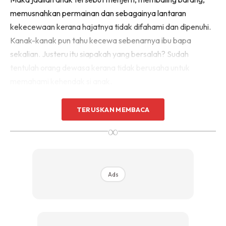
memusnahkan permainan dan sebagainya lantaran
kekecewaan kerana hajatnya tidak difahami dan dipenuhi.
Kanak-kanak pun tahu kecewa sebenarnya ibu bapa
sekalian. Justeru itu siapakah yang bersalah? Sudah
tentulah orang dewasa kerana tidak berusaha untuk
memahami kehendak si anak.
TERUSKAN MEMBACA
∞
Ads