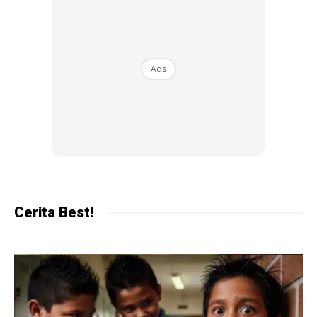
Ads
5 tip yang boleh dipraktikkan oleh ibu bapa bagi
berusaha mengatasi masalah ini :
1.KASIH SAYANG
Cerita Best!
Ads