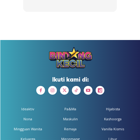
boleh”
sekiranya anak perlukan sesuatu dan kita tidak
dapat berikannya kerana sedang sibuk memasak
contohnya. Layanilah dia sebaik sahaja ada kesempatan.
Jangan buat tak tahu sahaja atau bersikap acuh tidak acuh
kerana sebenarnya kita sedang mengajar anak agar tidak
menghiraukan kita sekiranya kita pula yang memanggilnya.
The right way to make her listen to you is by listening
to her first
. Kita tidak boleh harapkan anak patuh setiap
arahan kita kerana Allah tidak menjadikan ia berlaku
demikian. Ingatlah anak belajar dengan meniru setiap
Ikuti kami di:
perbuatan kita. Buktinya boleh dilihat apabila dia melayani
adiknya pula.
Ideaktiv
Pa&Ma
Hijabista
Nona
Maskulin
Kashoorga
Mingguan Wanita
Remaja
Vanilla Kismis
Keluarga
Meremang
Libur