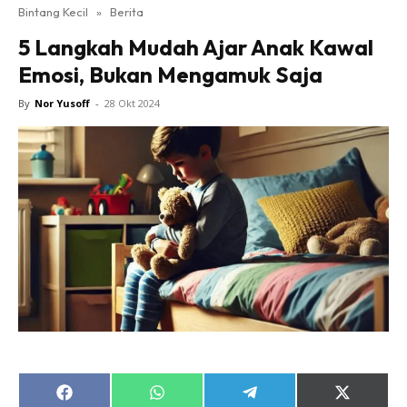
Bintang Kecil
»
Berita
5 Langkah Mudah Ajar Anak Kawal
Emosi, Bukan Mengamuk Saja
By
Nor Yusoff
-
28 Okt 2024
Share
Share
Share
Share