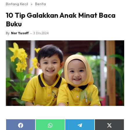
Bintang Kecil
»
Berita
10 Tip Galakkan Anak Minat Baca
Buku
By
Nor Yusoff
-
3 Dis 2024
Share
Share
Share
Share