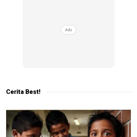
buku.
Ads
Libatkan Aktiviti Interaktif
Cerita Best!
Gunakan buku cerita interaktif atau buku aktiviti yang
melibatkan mereka, seperti mewarna atau mencari
objek dalam gambar. Ini meningkatkan minat mereka
terhadap kandungan buku.
Lawati Perpustakaan atau Kedai Buku