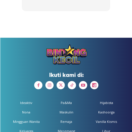
Ads
Ikuti kami di:
Ideaktiv
Pa&Ma
Hijabista
Nona
Maskulin
Kashoorga
Anda mungkin berminat dengan
Mingguan Wanita
Remaja
Vanilla Kismis
Keluarga
Meremang
Libur