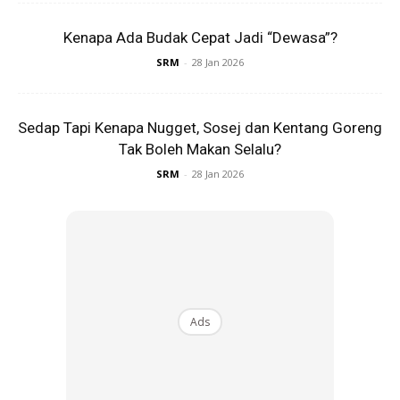
melihat haiwan tersebut secara langsung.
Kenapa Ada Budak Cepat Jadi “Dewasa”?
SRM
-
28 Jan 2026
Dengan tip-tip ini, anda dapat membantu anak menjadikan
membaca sebagai tabiat yang menyeronokkan dan
bermakna. Minat membaca akan membuka peluang
Sedap Tapi Kenapa Nugget, Sosej dan Kentang Goreng
pembelajaran dan imaginasi yang tiada had dalam
Tak Boleh Makan Selalu?
kehidupan mereka.
SRM
-
28 Jan 2026
Ads
Ads