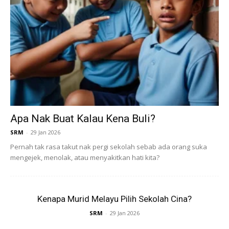
Bawa anak ke perpustakaan atau kedai buku secara
berkala. Biarkan mereka memilih buku sendiri untuk
meningkatkan rasa tanggungjawab terhadap
pembacaan mereka.
Kurangkan Gangguan Teknologi
Hadkan penggunaan gajet dan gantikan waktu skrin
dengan waktu membaca. Pastikan suasana rumah
kondusif untuk aktiviti membaca.
Apa Nak Buat Kalau Kena Buli?
Puji dan Beri Ganjaran
SRM
-
29 Jan 2026
Apabila anak selesai membaca sebuah buku, beri pujian
Pernah tak rasa takut nak pergi sekolah sebab ada orang suka
atau ganjaran kecil seperti pelekat atau pencapaian
mengejek, menolak, atau menyakitkan hati kita?
dalam jurnal membaca mereka.
Hubungkan Buku dengan Kehidupan Nyata
Ceritakan bagaimana cerita dalam buku boleh
Kenapa Murid Melayu Pilih Sekolah Cina?
diaplikasikan dalam kehidupan seharian. Misalnya, jika
SRM
-
29 Jan 2026
buku itu tentang haiwan, ajak mereka ke zoo untuk