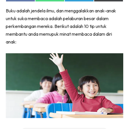
on
on
on
on
Facebook
WhatsApp
Telegram
X
Buku adalah jendela ilmu, dan menggalakkan anak-anak
(Twitter)
untuk suka membaca adalah pelaburan besar dalam
perkembangan mereka. Berikut adalah 10 tip untuk
membantu anda memupuk minat membaca dalam diri
anak: