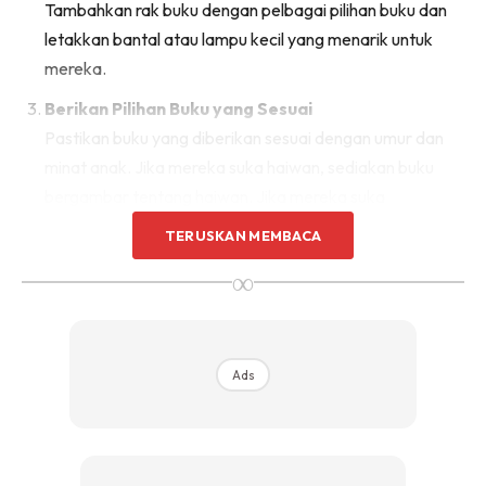
Tambahkan rak buku dengan pelbagai pilihan buku dan
letakkan bantal atau lampu kecil yang menarik untuk
mereka.
Berikan Pilihan Buku yang Sesuai
Pastikan buku yang diberikan sesuai dengan umur dan
minat anak. Jika mereka suka haiwan, sediakan buku
bergambar tentang haiwan. Jika mereka suka
superhero, carikan buku cerita bertemakan itu.
TERUSKAN MEMBACA
Jadikan Buku Sebagai Hadiah
∞
Raikan pencapaian anak dengan menghadiahkan buku.
Ini membuatkan mereka melihat buku sebagai sesuatu
yang bernilai dan istimewa.
Ads
Baca Bersama-sama
Luangkan masa membaca bersama anak setiap hari.
Jadikan ia rutin sebelum tidur untuk mengeratkan
hubungan sambil menanamkan kecintaan terhadap